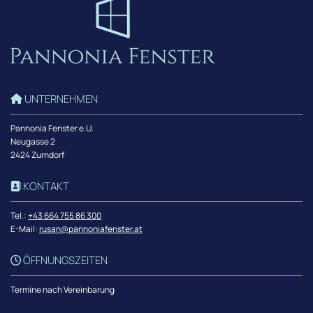
UNTERNEHMEN

Pannonia Fenster e.U.
Neugasse 2
2424 Zurndorf
KONTAKT

Tel.:
+43 664 755 86 300
E-Mail:
rusan@pannoniafenster.at
ÖFFNUNGSZEITEN

Termine nach Vereinbarung